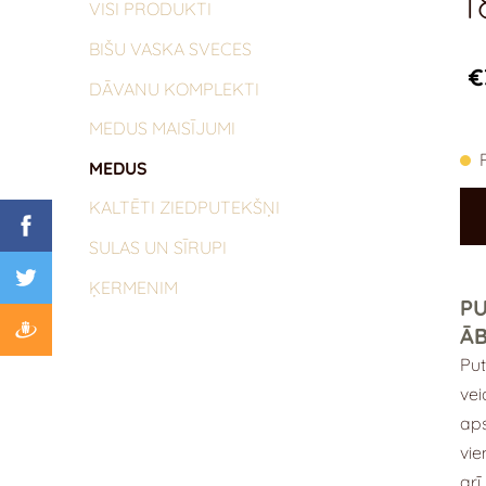
1
VISI PRODUKTI
BIŠU VASKA SVECES
€
DĀVANU KOMPLEKTI
MEDUS MAISĪJUMI
MEDUS
KALTĒTI ZIEDPUTEKŠŅI
SULAS UN SĪRUPI
ĶERMENIM
PU
Ā
Put
vei
aps
vie
arī