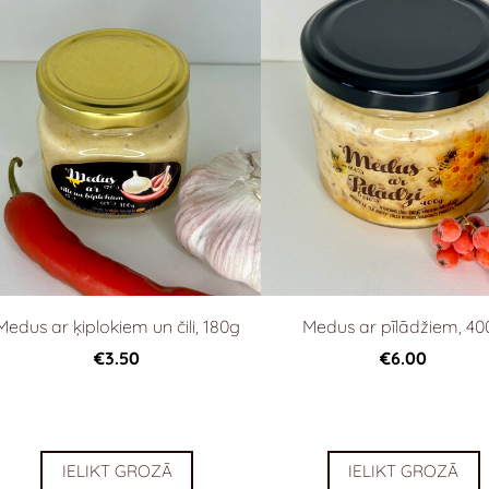
Medus ar ķiplokiem un čili, 180g
Medus ar pīlādžiem, 40
€3.50
€6.00
IELIKT GROZĀ
IELIKT GROZĀ