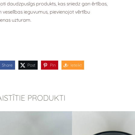
ļoti daudzpusīgs produkts, kas sniedz gan ērtības,
 veselības ieguvumus, pievienojot vērtību
ienas uzturam.
Share
Post
Pin
Ieteikt
AISTĪTIE PRODUKTI