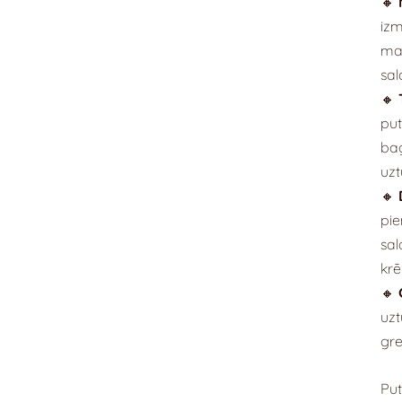
🔸
izm
mai
sa
🔸
put
bag
uzt
🔸
pie
sal
krē
🔸
uzt
gr
Put