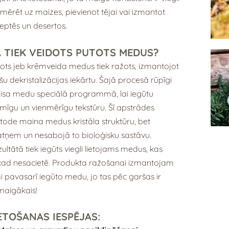
mērēt uz maizes, pievienot tējai vai izmantot
eptēs un desertos.
 TIEK VEIDOTS PUTOTS MEDUS?
ots jeb krēmveida medus tiek ražots, izmantojot
šu dekristalizācijas iekārtu. Šajā procesā rūpīgi
sa medu speciālā programmā, lai iegūtu
mīgu un vienmērīgu tekstūru. Šī apstrādes
ode maina medus kristāla struktūru, bet
tņem un nesabojā to bioloģisku sastāvu.
ultātā tiek iegūts viegli lietojams medus, kas
ad nesacietē. Produkta ražošanai izmantojam
ai pavasarī iegūto medu, jo tas pēc garšas ir
maigākais!
ETOŠANAS IESPĒJAS: