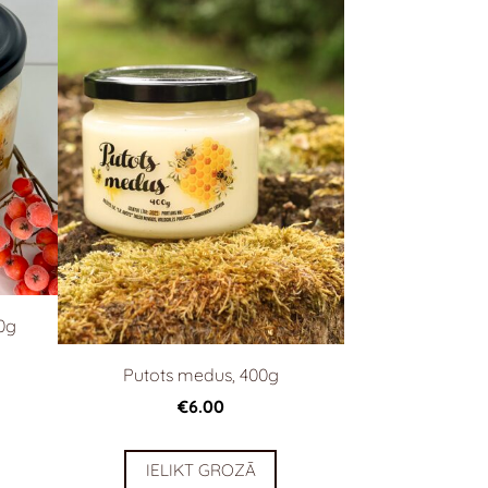
0g
Putots medus, 400g
€6.00
IELIKT GROZĀ