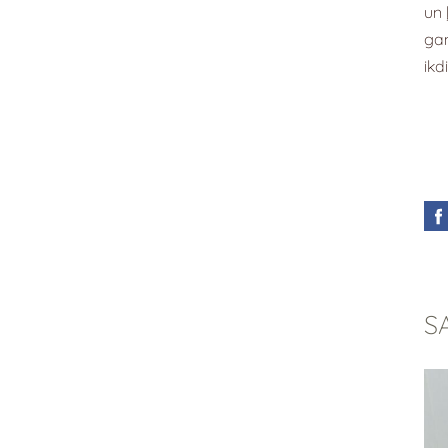
un 
gan
ikd
S