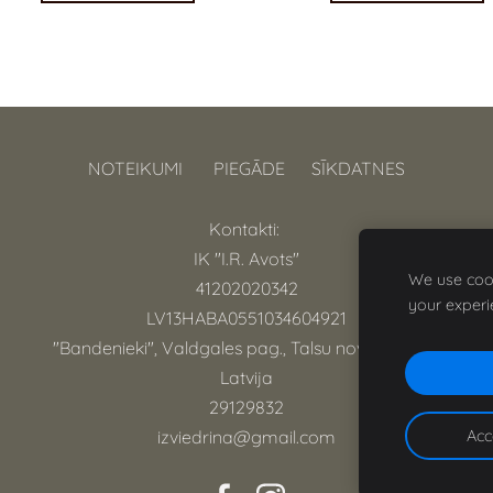
NOTEIKUMI
PIEGĀDE
SĪKDATNES
Kontakti:
IK "I.R. Avots"
We use cook
41202020342
your experi
LV13HABA0551034604921
"Bandenieki", Valdgales pag., Talsu nov., LV-3253
Latvija
29129832
Acc
izviedrina@gmail.com