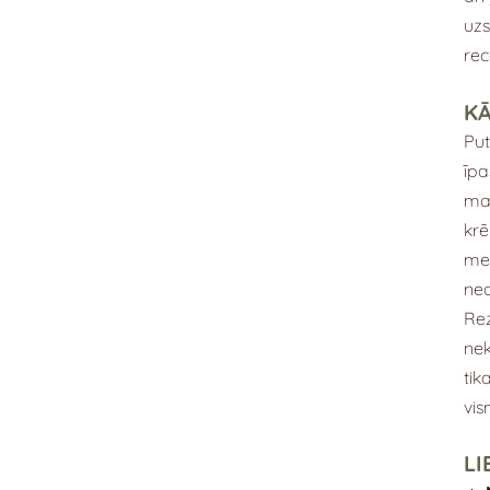
uzs
rec
KĀ
Put
īpa
mai
krē
met
nea
Rez
nek
tik
vis
LI