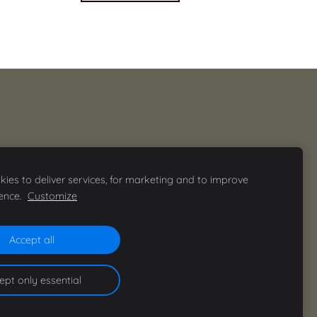
ies to deliver services, for marketing and to improve
ence.
Customize
Accept all
ept only essential