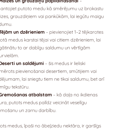
Maizes un grauzdiņu papildināšanai
–
antojiet putoto medu kā smērējumu uz brokastu
zes, grauzdiņiem vai pankūkām, lai iegūtu maigu
ldumu.
Tējām un dzērieniem
– pievienojiet 1–2 tējkarotes
otā medus karstai tējai vai citiem dzērieniem, lai
ātinātu to ar dabīgu saldumu un vērtīgām
urvielām.
Deserti un saldējumi
– šis medus ir lieliski
mērots pievienošanai desertiem, smūtijiem vai
dējumam, lai sniegtu tiem ne tikai saldumu, bet arī
mīgu tekstūru.
Gremošanas atbalstam
– kā daļa no ikdienas
ura, putots medus palīdz veicināt veselīgu
emošanu un zarnu darbību.
ots medus, īpaši no ābeļziedu nektāra, ir garšīgs