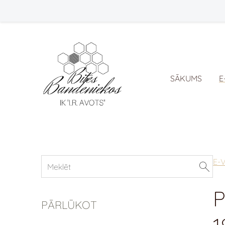
SĀKUMS
E
E-
PĀRLŪKOT