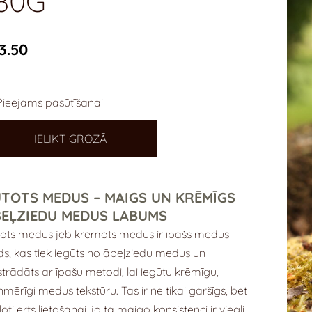
80G
3.50
Pieejams pasūtīšanai
IELIKT GROZĀ
TOTS MEDUS – MAIGS UN KRĒMĪGS
BEĻZIEDU MEDUS LABUMS
ots medus jeb krēmots medus ir īpašs medus
ds, kas tiek iegūts no ābeļziedu medus un
trādāts ar īpašu metodi, lai iegūtu krēmīgu,
nmērīgi medus tekstūru. Tas ir ne tikai garšīgs, bet
 ļoti ērts lietošanai, jo tā maigo konsistenci ir viegli