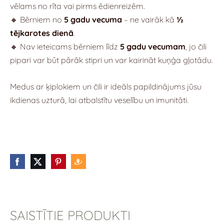
vēlams no rīta vai pirms ēdienreizēm.
🔸 Bērniem no
5 gadu vecuma
– ne vairāk kā
½
tējkarotes dienā
.
🔸 Nav ieteicams bērniem līdz
5 gadu vecumam
, jo čili
pipari var būt pārāk stipri un var kairināt kuņģa gļotādu.
Medus ar ķiplokiem un čili ir ideāls papildinājums jūsu
ikdienas uzturā, lai atbalstītu veselību un imunitāti.
SAISTĪTIE PRODUKTI