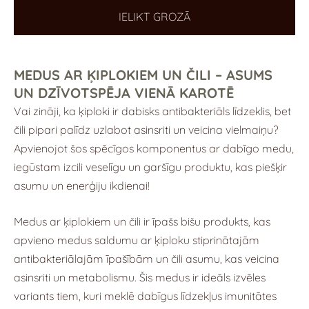
IELIKT GROZĀ
MEDUS AR ĶIPLOKIEM UN ČILI – ASUMS
UN DZĪVOTSPĒJA VIENĀ KAROTĒ
Vai zināji, ka ķiploki ir dabisks antibakteriāls līdzeklis, bet
čili pipari palīdz uzlabot asinsriti un veicina vielmaiņu?
Apvienojot šos spēcīgos komponentus ar dabīgo medu,
iegūstam izcili veselīgu un garšīgu produktu, kas piešķir
asumu un enerģiju ikdienai!
Medus ar ķiplokiem un čili ir īpašs bišu produkts, kas
apvieno medus saldumu ar ķiploku stiprinātajām
antibakteriālajām īpašībām un čili asumu, kas veicina
asinsriti un metabolismu. Šis medus ir ideāls izvēles
variants tiem, kuri meklē dabīgus līdzekļus imunitātes