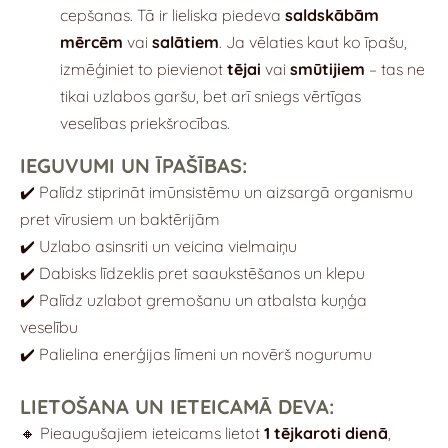
cepšanas. Tā ir lieliska piedeva
saldskābām
mērcēm
vai
salātiem
. Ja vēlaties kaut ko īpašu,
izmēģiniet to pievienot
tējai
vai
smūtijiem
– tas ne
tikai uzlabos garšu, bet arī sniegs vērtīgas
veselības priekšrocības.
IEGUVUMI UN ĪPAŠĪBAS:
✔️ Palīdz stiprināt imūnsistēmu un aizsargā organismu
pret vīrusiem un baktērijām
✔️ Uzlabo asinsriti un veicina vielmaiņu
✔️ Dabisks līdzeklis pret saaukstēšanos un klepu
✔️ Palīdz uzlabot gremošanu un atbalsta kuņģa
veselību
✔️ Palielina enerģijas līmeni un novērš nogurumu
LIETOŠANA UN IETEICAMĀ DEVA:
🔸 Pieaugušajiem ieteicams lietot
1 tējkaroti dienā
,