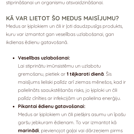
stiprināšanai un organismu atsvaidzināšanai.
KĀ VAR LIETOT ŠO MEDUS MAISĪJUMU?
Medus ar ķiplokiem un čili ir ļoti daudzpusīgs produkts,
kuru var izmantot gan veselības uzlabošanai, gan
ikdienas ēdienu gatavošanā.
Veselības uzlabošanai:
Lai stiprinātu imūnsistēmu un uzlabotu
gremošanu, pietiek ar
1 tējkaroti dienā
. Šis
maisījums lieliski palīdz arī ziemas mēnešos, kad ir
palielināts saaukstēšanās risks, jo ķiploki un čili
palīdz cīnīties ar infekcijām un palielina enerģiju.
Pikantai ēdienu gatavošanai:
Medus ar ķiplokiem un čili piešķirs asumu un īpašu
garšu jebkuram ēdienam. To var izmantot kā
marinādi
, pievienojot gaļai vai dārzeņiem pirms