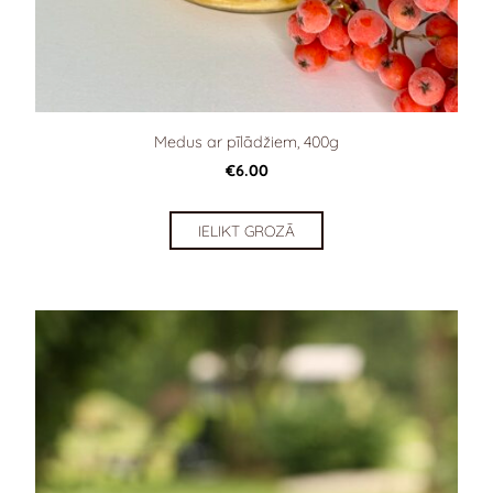
Medus ar pīlādžiem, 400g
€6.00
IELIKT GROZĀ