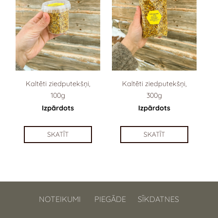
Kaltēti ziedputekšņi,
Kaltēti ziedputekšņi,
100g
300g
Izpārdots
Izpārdots
SKATĪT
SKATĪT
NOTEIKUMI
PIEGĀDE
SĪKDATNES