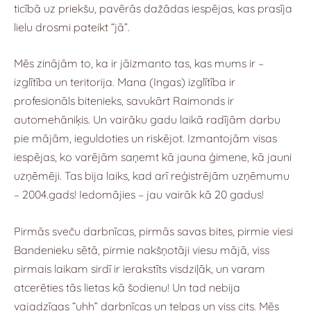
ticībā uz priekšu, pavērās dažādas iespējas, kas prasīja
lielu drosmi pateikt “jā”.
Mēs zinājām to, ka ir jāizmanto tas, kas mums ir –
izglītība un teritorija. Mana (Ingas) izglītība ir
profesionāls bitenieks, savukārt Raimonds ir
automehāniķis. Un vairāku gadu laikā radījām darbu
pie mājām, ieguldoties un riskējot. Izmantojām visas
iespējas, ko varējām saņemt kā jauna ģimene, kā jauni
uzņēmēji. Tas bija laiks, kad arī reģistrējām uzņēmumu
– 2004.gads! Iedomājies – jau vairāk kā 20 gadus!
Pirmās sveču darbnīcas, pirmās savas bites, pirmie viesi
Bandenieku sētā, pirmie nakšņotāji viesu mājā, viss
pirmais laikam sirdī ir ierakstīts visdziļāk, un varam
atcerēties tās lietas kā šodienu! Un tad nebija
vajadzīgas “uhh” darbnīcas un telpas un viss cits. Mēs