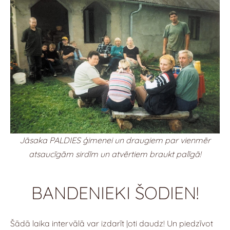
Jāsaka PALDIES ģimenei un draugiem par vienmēr
atsaucīgām sirdīm un atvērtiem braukt palīgā!
BANDENIEKI ŠODIEN!
Šādā laika intervālā var izdarīt ļoti daudz! Un piedzīvot