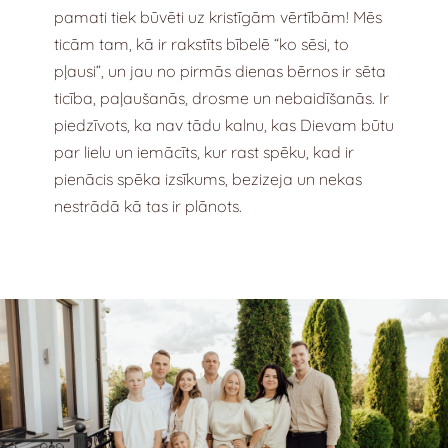
pamati tiek būvēti uz kristīgām vērtībām! Mēs
ticām tam, kā ir rakstīts bībelē “ko sēsi, to
pļausi”, un jau no pirmās dienas bērnos ir sēta
ticība, paļaušanās, drosme un nebaidīšanās. Ir
piedzīvots, ka nav tādu kalnu, kas Dievam būtu
par lielu un iemācīts, kur rast spēku, kad ir
pienācis spēka izsīkums, bezizeja un nekas
nestrādā kā tas ir plānots.