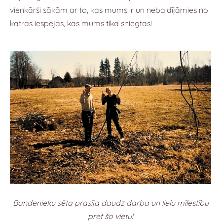
vienkārši sākām ar to, kas mums ir un nebaidījāmies no
katras iespējas, kas mums tika sniegtas!
Bandenieku sēta prasīja daudz darba un lielu mīlestību
pret šo vietu!