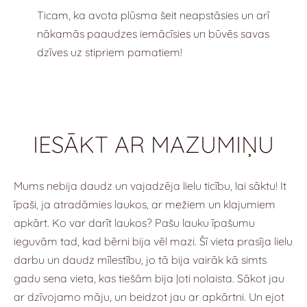
Ticam, ka avota plūsma šeit neapstāsies un arī
nākamās paaudzes iemācīsies un būvēs savas
dzīves uz stipriem pamatiem!
IESĀKT AR MAZUMIŅU
Mums nebija daudz un vajadzēja lielu ticību, lai sāktu! It
īpaši, ja atradāmies laukos, ar mežiem un klajumiem
apkārt. Ko var darīt laukos? Pašu lauku īpašumu
ieguvām tad, kad bērni bija vēl mazi. Šī vieta prasīja lielu
darbu un daudz mīlestību, jo tā bija vairāk kā simts
gadu sena vieta, kas tiešām bija ļoti nolaista. Sākot jau
ar dzīvojamo māju, un beidzot jau ar apkārtni. Un ejot