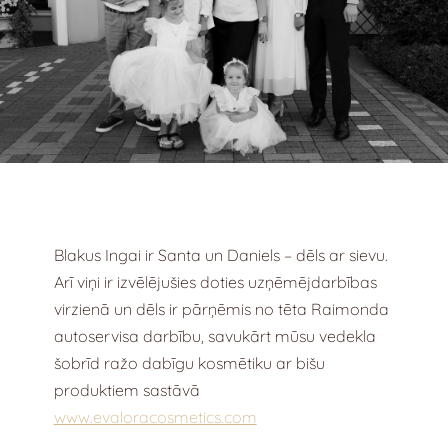
Blakus Ingai ir Santa un Daniels – dēls ar sievu.
Arī viņi ir izvēlējušies doties uzņēmējdarbības
virzienā un dēls ir pārņēmis no tēta Raimonda
autoservisa darbību, savukārt mūsu vedekla
šobrīd ražo dabīgu kosmētiku ar bišu
produktiem sastāvā
www.evaloracosmetics.com