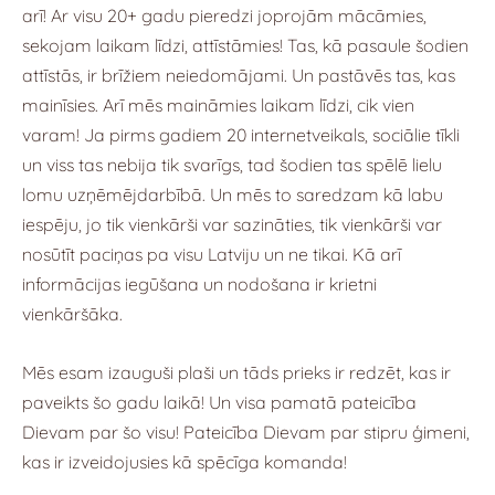
arī! Ar visu 20+ gadu pieredzi joprojām mācāmies,
sekojam laikam līdzi, attīstāmies! Tas, kā pasaule šodien
attīstās, ir brīžiem neiedomājami. Un pastāvēs tas, kas
mainīsies. Arī mēs maināmies laikam līdzi, cik vien
varam! Ja pirms gadiem 20 internetveikals, sociālie tīkli
un viss tas nebija tik svarīgs, tad šodien tas spēlē lielu
lomu uzņēmējdarbībā. Un mēs to saredzam kā labu
iespēju, jo tik vienkārši var sazināties, tik vienkārši var
nosūtīt paciņas pa visu Latviju un ne tikai. Kā arī
informācijas iegūšana un nodošana ir krietni
vienkāršāka.
Mēs esam izauguši plaši un tāds prieks ir redzēt, kas ir
paveikts šo gadu laikā! Un visa pamatā pateicība
Dievam par šo visu! Pateicība Dievam par stipru ģimeni,
kas ir izveidojusies kā spēcīga komanda!