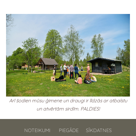
Arī šodien mūsu ģimene un draugi ir līdzās ar atbalstu
un atvērtām sirdīm. PALDIES!
NOTEIKUMI
PIEGĀDE
SĪKDATNES