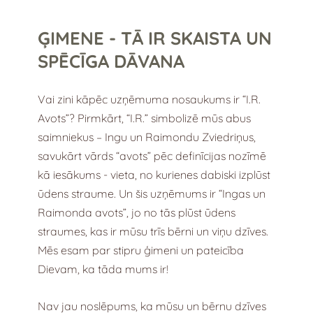
ĢIMENE - TĀ IR SKAISTA UN
SPĒCĪGA DĀVANA
Vai zini kāpēc uzņēmuma nosaukums ir “I.R.
Avots”? Pirmkārt, “I.R.” simbolizē mūs abus
saimniekus – Ingu un Raimondu Zviedriņus,
savukārt vārds “avots” pēc definīcijas nozīmē
kā iesākums - vieta, no kurienes dabiski izplūst
ūdens straume. Un šis uzņēmums ir “Ingas un
Raimonda avots”, jo no tās plūst ūdens
straumes, kas ir mūsu trīs bērni un viņu dzīves.
Mēs esam par stipru ģimeni un pateicība
Dievam, ka tāda mums ir!
Nav jau noslēpums, ka mūsu un bērnu dzīves