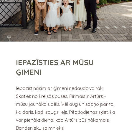
IEPAZĪSTIES AR MŪSU
ĢIMENI
Iepazīstināsim ar ģimeni nedaudz vairāk.
Skaties no kreisās puses. Pirmais ir Artūrs –
mūsu jaunākais dēls. Vēl aug un sapņo par to,
ko darīs, kad izaugs liels. Pēc šodienas šķiet, ka
var pienākt diena, kad Artūrs būs nākamais
Bandenieku saimnieks!