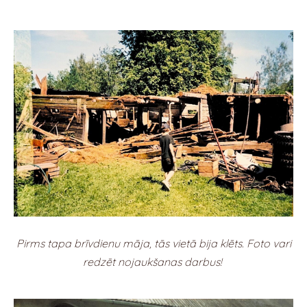
Pirms tapa brīvdienu māja, tās vietā bija klēts. Foto vari
redzēt nojaukšanas darbus!