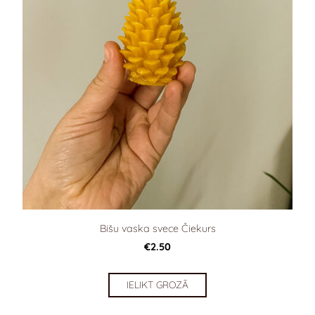
Bišu vaska svece Čiekurs
€2.50
IELIKT GROZĀ