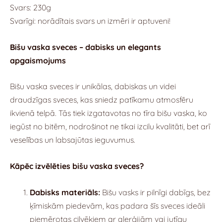
Svars: 230g
Svarīgi: norādītais svars un izmēri ir aptuveni!
Bišu vaska sveces – dabisks un elegants
apgaismojums
Bišu vaska sveces ir unikālas, dabiskas un videi
draudzīgas sveces, kas sniedz patīkamu atmosfēru
ikvienā telpā. Tās tiek izgatavotas no tīra bišu vaska, ko
iegūst no bitēm, nodrošinot ne tikai izcilu kvalitāti, bet arī
veselības un labsajūtas ieguvumus.
Kāpēc izvēlēties bišu vaska sveces?
Dabisks materiāls:
Bišu vasks ir pilnīgi dabīgs, bez
ķīmiskām piedevām, kas padara šīs sveces ideāli
piemērotas cilvēkiem ar alerģijām vai jutīgu