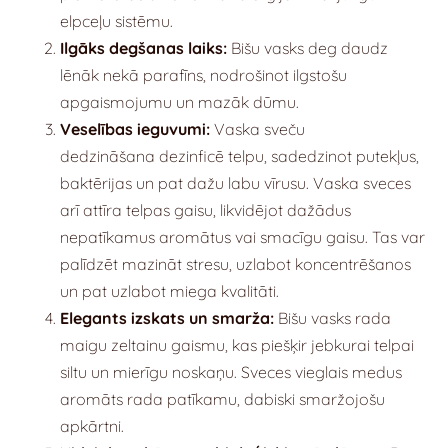
elpceļu sistēmu.
Ilgāks degšanas laiks:
Bišu vasks deg daudz
lēnāk nekā parafīns, nodrošinot ilgstošu
apgaismojumu un mazāk dūmu.
Veselības ieguvumi:
Vaska sveču
dedzināšana
dezinficē telpu, sadedzinot putekļus,
baktērijas un pat dažu labu vīrusu. Vaska sveces
arī attīra telpas gaisu, likvidējot dažādus
nepatīkamus aromātus vai smacīgu gaisu.
Tas var
palīdzēt mazināt stresu, uzlabot koncentrēšanos
un pat uzlabot miega kvalitāti.
Elegants izskats un smarža:
Bišu vasks rada
maigu zeltainu gaismu, kas piešķir jebkurai telpai
siltu un mierīgu noskaņu. Sveces vieglais medus
aromāts rada patīkamu, dabiski smaržojošu
apkārtni.