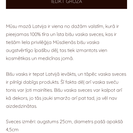
IELIKT GROZĀ
Mūsu mazā Latvija ir viena no dažām valstīm, kurā ir
pieejamas 100% tīra un īsta bišu vaska sveces, kas ir
tiešām liela privilēģija Mūsdienās bišu vaska
augstvērtīgo īpašību dēļ, tas tiek izmantots vien
kosmētikas un medicīnas jomā.
Bišu vasks ir tepat Latvijā ievākts, un tāpēc vaska sveces
ir pilnīgi dabīgs produkts. Šī fakta dēļ arī vaska sveču
tonis var ļoti mainīties. Bišu vaska sveces var kalpot arī
kā dekors, jo tās jauki smaržo arī pat tad, ja vēl nav
aizdedzinātas.
Sveces izmēri: augstums 25cm, diametrs pašā apakšā
4,5cm