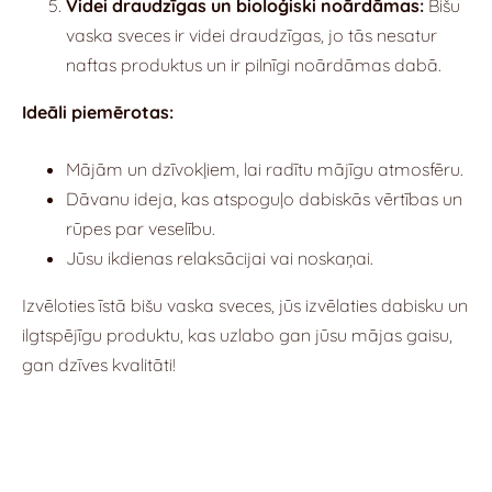
Videi draudzīgas un bioloģiski noārdāmas:
Bišu
vaska sveces ir videi draudzīgas, jo tās nesatur
naftas produktus un ir pilnīgi noārdāmas dabā.
Ideāli piemērotas:
Mājām un dzīvokļiem, lai radītu mājīgu atmosfēru.
Dāvanu ideja, kas atspoguļo dabiskās vērtības un
rūpes par veselību.
Jūsu ikdienas relaksācijai vai noskaņai.
Izvēloties īstā bišu vaska sveces, jūs izvēlaties dabisku un
ilgtspējīgu produktu, kas uzlabo gan jūsu mājas gaisu,
gan dzīves kvalitāti!