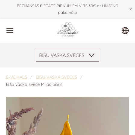
BEZMAKSAS PIEGĀDE PIRKUMIEM VIRS 30€ ar UNISEND
×
pakomātu
BIŠU VASKA SVECES
E-VEIKALS
BIŠU VASKA SVECES
Bišu vaska svece Mīlas pāris