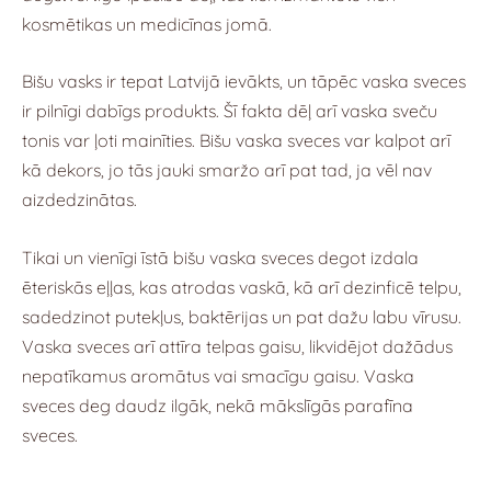
kosmētikas un medicīnas jomā.
Bišu vasks ir tepat Latvijā ievākts, un tāpēc vaska sveces
ir pilnīgi dabīgs produkts. Šī fakta dēļ arī vaska sveču
tonis var ļoti mainīties. Bišu vaska sveces var kalpot arī
kā dekors, jo tās jauki smaržo arī pat tad, ja vēl nav
aizdedzinātas.
Tikai un vienīgi īstā bišu vaska sveces degot izdala
ēteriskās eļļas, kas atrodas vaskā, kā arī dezinficē telpu,
sadedzinot putekļus, baktērijas un pat dažu labu vīrusu.
Vaska sveces arī attīra telpas gaisu, likvidējot dažādus
nepatīkamus aromātus vai smacīgu gaisu. Vaska
sveces deg daudz ilgāk, nekā mākslīgās parafīna
sveces.