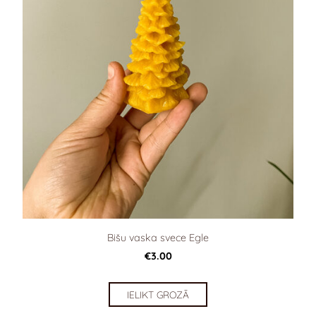
Bišu vaska svece Egle
€3.00
IELIKT GROZĀ