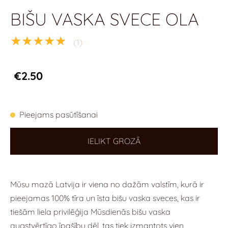
BIŠU VASKA SVECE OLA
★★★★★
(1)
€2.50
Pieejams pasūtīšanai
IELIKT GROZĀ
Mūsu mazā Latvija ir viena no dažām valstīm, kurā ir
pieejamas 100% tīra un īsta bišu vaska sveces, kas ir
tiešām liela privilēģija Mūsdienās bišu vaska
augstvērtīgo īpašību dēļ, tas tiek izmantots vien