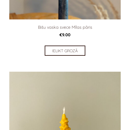
Bišu vaska svece Mīlas pāris
€9.00
IELIKT GROZĀ