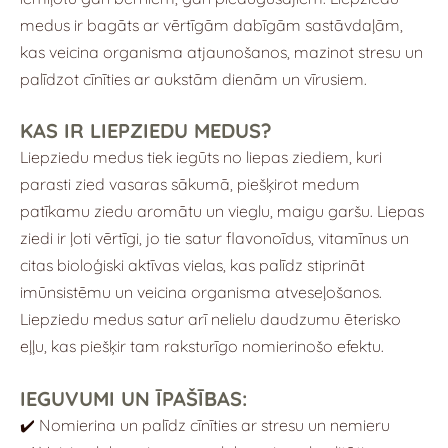
medus ir bagāts ar vērtīgām dabīgām sastāvdaļām,
kas veicina organisma atjaunošanos, mazinot stresu un
palīdzot cīnīties ar aukstām dienām un vīrusiem.
KAS IR LIEPZIEDU MEDUS?
Liepziedu medus tiek iegūts no liepas ziediem, kuri
parasti zied vasaras sākumā, piešķirot medum
patīkamu ziedu aromātu un vieglu, maigu garšu. Liepas
ziedi ir ļoti vērtīgi, jo tie satur flavonoīdus, vitamīnus un
citas bioloģiski aktīvas vielas, kas palīdz stiprināt
imūnsistēmu un veicina organisma atveseļošanos.
Liepziedu medus satur arī nelielu daudzumu ēterisko
eļļu, kas piešķir tam raksturīgo nomierinošo efektu.
IEGUVUMI UN ĪPAŠĪBAS:
✔️ Nomierina un palīdz cīnīties ar stresu un nemieru