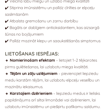
✔️ Veicina labu miegu un uzlabo miega kvalitāti
✔️ Stiprina imūnsistēmu un palīdz cīnīties ar elpceļu
saslimšanām
✔️ Atbalsta gremošanu un zarnu darbību
✔️ Bagāts ar dabīgiem antioksidantiem, kas aizsargā
šūnas no bojājumiem
✔️ Palīdz mazināt klepu un saaukstēšanās simptomus
LIETOŠANAS IESPĒJAS:
🔸
Nomierinošam efektam
– lietojiet 1–2 tējkarotes
pirms gulētiešanas, lai uzlabotu miega kvalitāti.
🔸
Tējām un zāļu uzlējumiem
– pievienojiet liepziedu
medu karstām tējām, lai uzlabotu elpceļu veselību un
mazinātu iekaisumus.
🔸
Karstajiem dzērieniem
– liepziedu medus ir lielisks
papildinājums arī siltai limonādei vai dzērieniem, lai
uzlabotu imūnsistēmu un piešķirtu patīkamu saldumu.