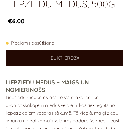
LIEPZIEDU MEDUS, 500G
€6.00
Pieejams pasūtīšanai
IELIKT GROZĀ
LIEPZIEDU MEDUS – MAIGS UN
NOMIERINOŠS
Liepziedu medus ir viens no vismīļākajiem un
aromātiskākajiem medus veidiem, kas tiek iegūts no
liepas ziediem vasaras sākumā. Tā vieglā, maigi ziedu
smarža un patīkamais saldums padara šo medu īpaši
iemīļotu gan bērniem, gan pieaugušajiem. Liepziedu