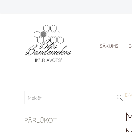
SĀKUMS
E
E-
PĀRLŪKOT