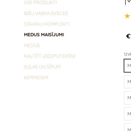
M
VISI PRODUKTI
BIŠU VASKA SVECES
★
DĀVANU KOMPLEKTI
MEDUS MAISĪJUMI
€
MEDUS
Izv
KALTĒTI ZIEDPUTEKŠŅI
M
SULAS UN SĪRUPI
ĶERMENIM
M
M
M
M