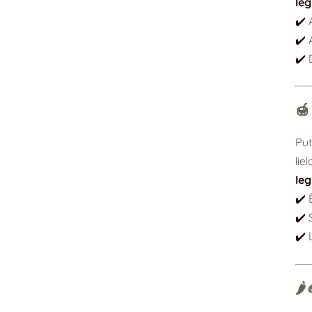
Ie
✔️ 
✔️ 
✔️ 
🍯
Put
lie
Ie
✔️ 
✔️ 
✔️ 
🌶