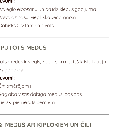
guvumi:
Atvieglo elpošanu un palīdz klepus gadījumā
Atsvaidzinoša, viegli skābena garša
Dabisks C vitamīna avots
 PUTOTS MEDUS
ots medus ir viegls, zīdains un necieš kristalizāciju
los gabalos.
guvumi:
Ērti smērējams
Saglabā visas dabīgā medus īpašības
Lieliski piemērots bērniem
️🧄 MEDUS AR ĶIPLOKIEM UN ČILI