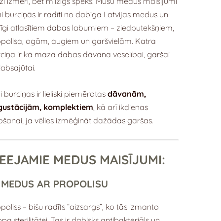
i izmēri, bet milzīgs spēks! Mūsu medus maisījumi
i burciņās ir radīti no dabīga Latvijas medus un
īgi atlasītiem dabas labumiem – ziedputekšņiem,
polisa, ogām, augiem un garšvielām. Katra
ciņa ir kā maza dabas dāvana veselībai, garšai
labsajūtai.
i burciņas ir lieliski piemērotas
dāvanām,
gustācijām, komplektiem
, kā arī ikdienas
tošanai, ja vēlies izmēģināt dažādas garšas.
IEEJAMIE MEDUS MAISĪJUMI:
 MEDUS AR PROPOLISU
poliss – bišu radīts “aizsargs”, ko tās izmanto
opa sterilitātei. Tas ir dabisks antibakteriāls un