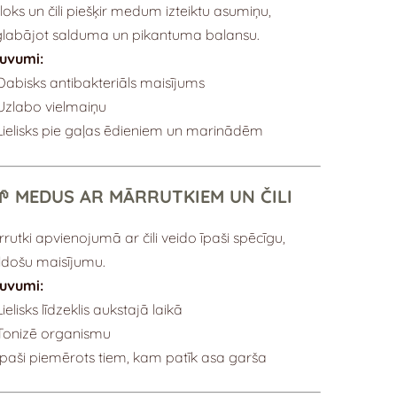
loks un čili piešķir medum izteiktu asumiņu,
labājot salduma un pikantuma balansu.
guvumi:
Dabisks antibakteriāls maisījums
Uzlabo vielmaiņu
Lielisks pie gaļas ēdieniem un marinādēm
️🌱 MEDUS AR MĀRRUTKIEM UN ČILI
rutki apvienojumā ar čili veido īpaši spēcīgu,
ildošu maisījumu.
guvumi:
Lielisks līdzeklis aukstajā laikā
Tonizē organismu
Īpaši piemērots tiem, kam patīk asa garša