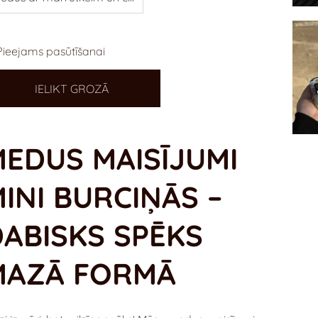
Pieejams pasūtīšanai
IELIKT GROZĀ
MEDUS MAISĪJUMI
INI BURCIŅĀS –
DABISKS SPĒKS
MAZĀ FORMĀ