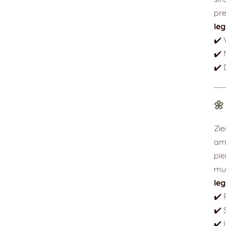
pre
Ie
✔️ 
✔️ 
✔️ 
🌼
Zie
ami
pie
mu
Ie
✔️ 
✔️ 
✔️ 