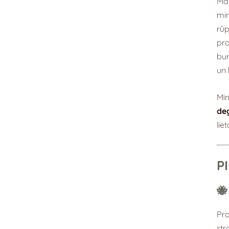
Maz
min
rūp
pro
bur
un 
Min
de
lie
P
🐝
Pro
str