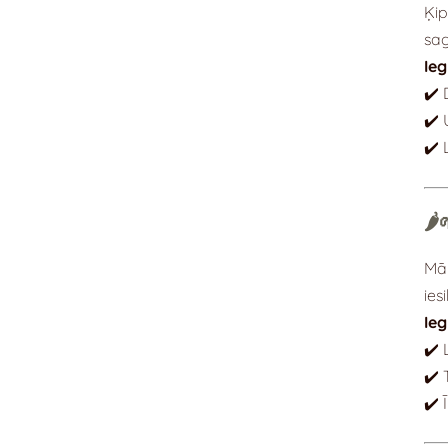
Ķip
sag
Ie
✔️ 
✔️ 
✔️ 
🌶
Mār
ies
Ie
✔️ 
✔️ 
✔️ 