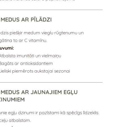
 MEDUS AR PĪLĀDZI
ādzis piešķir medum vieglu rūgtenumu un
ātina to ar C vitamīnu.
guvumi:
Atbalsta imunitāti un vielmaiņu
Bagāts ar antioksidantiem
Lieliski piemērots aukstajai sezonai
 MEDUS AR JAUNAJIEM EGĻU
ZINUMIEM
nie egļu dzinumi ir pazīstami kā spēcīgs līdzeklis
ceļu atbalstam.