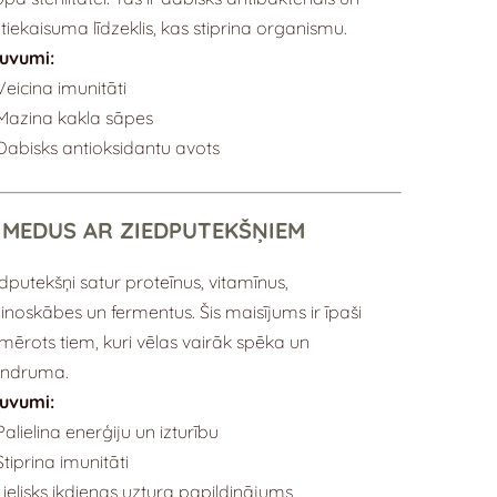
tiekaisuma līdzeklis, kas stiprina organismu.
guvumi:
Veicina imunitāti
Mazina kakla sāpes
Dabisks antioksidantu avots
 MEDUS AR ZIEDPUTEKŠŅIEM
dputekšņi satur proteīnus, vitamīnus,
noskābes un fermentus. Šis maisījums ir īpaši
mērots tiem, kuri vēlas vairāk spēka un
ndruma.
guvumi:
Palielina enerģiju un izturību
Stiprina imunitāti
Lielisks ikdienas uztura papildinājums