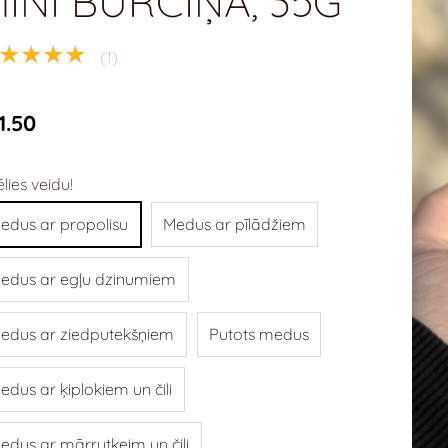
INI BURCIŅĀ, 35G
★★★★
(1)
1.50
ēlies veidu!
edus ar propolisu
Medus ar pīlādžiem
edus ar egļu dzinumiem
edus ar ziedputekšņiem
Putots medus
edus ar ķiplokiem un čili
edus ar mārrutkeim un čili