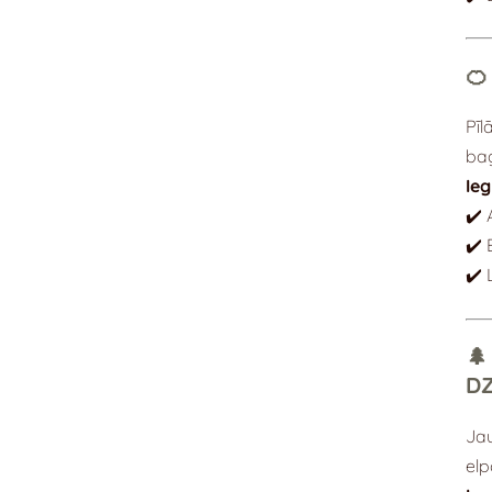
🍊
Pīl
bag
Ie
✔️ 
✔️ 
✔️ 
🌲
D
Jau
elp