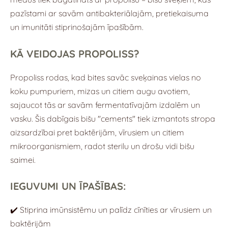
pazīstami ar savām antibakteriālajām, pretiekaisuma
un imunitāti stiprinošajām īpašībām.
KĀ VEIDOJAS PROPOLISS?
Propoliss rodas, kad bites savāc sveķainas vielas no
koku pumpuriem, mizas un citiem augu avotiem,
sajaucot tās ar savām fermentatīvajām izdalēm un
vasku. Šis dabīgais bišu "cements" tiek izmantots stropa
aizsardzībai pret baktērijām, vīrusiem un citiem
mikroorganismiem, radot sterilu un drošu vidi bišu
saimei.
IEGUVUMI UN ĪPAŠĪBAS:
✔️ Stiprina imūnsistēmu un palīdz cīnīties ar vīrusiem un
baktērijām