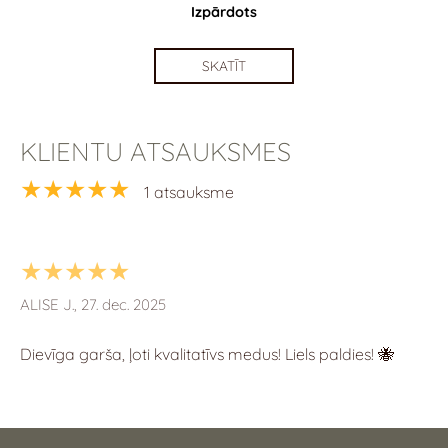
Izpārdots
SKATĪT
KLIENTU ATSAUKSMES
★★★★★
1 atsauksme
★★★★★
ALISE J., 27. dec. 2025
Dievīga garša, ļoti kvalitatīvs medus! Liels paldies! 🐝