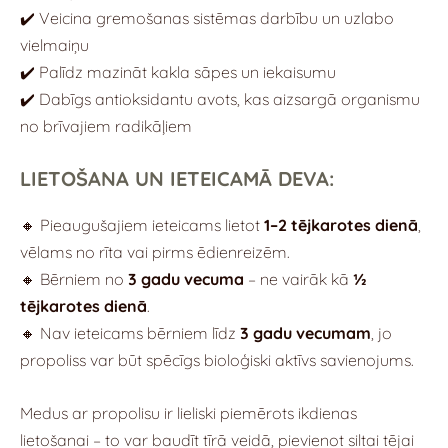
✔️ Veicina gremošanas sistēmas darbību un uzlabo
vielmaiņu
✔️ Palīdz mazināt kakla sāpes un iekaisumu
✔️ Dabīgs antioksidantu avots, kas aizsargā organismu
no brīvajiem radikāļiem
LIETOŠANA UN IETEICAMĀ DEVA:
🔸 Pieaugušajiem ieteicams lietot
1–2 tējkarotes dienā
,
vēlams no rīta vai pirms ēdienreizēm.
🔸 Bērniem no
3 gadu vecuma
– ne vairāk kā
½
tējkarotes dienā
.
🔸 Nav ieteicams bērniem līdz
3 gadu vecumam
, jo
propoliss var būt spēcīgs bioloģiski aktīvs savienojums.
Medus ar propolisu ir lieliski piemērots ikdienas
lietošanai – to var baudīt tīrā veidā, pievienot siltai tējai