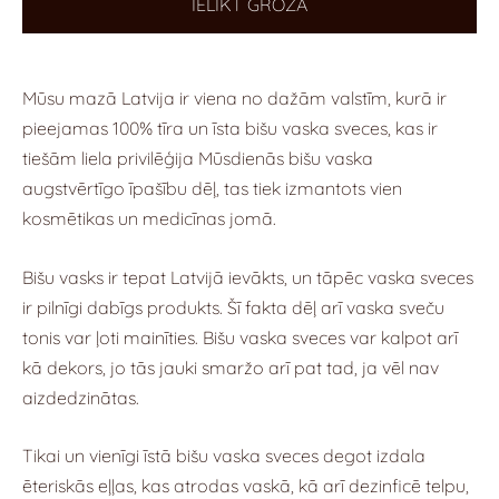
IELIKT GROZĀ
Mūsu mazā Latvija ir viena no dažām valstīm, kurā ir
pieejamas 100% tīra un īsta bišu vaska sveces, kas ir
tiešām liela privilēģija Mūsdienās bišu vaska
augstvērtīgo īpašību dēļ, tas tiek izmantots vien
kosmētikas un medicīnas jomā.
Bišu vasks ir tepat Latvijā ievākts, un tāpēc vaska sveces
ir pilnīgi dabīgs produkts. Šī fakta dēļ arī vaska sveču
tonis var ļoti mainīties. Bišu vaska sveces var kalpot arī
kā dekors, jo tās jauki smaržo arī pat tad, ja vēl nav
aizdedzinātas.
Tikai un vienīgi īstā bišu vaska sveces degot izdala
ēteriskās eļļas, kas atrodas vaskā, kā arī dezinficē telpu,