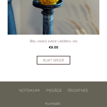
Bišu vaska svece Lieldienu ola
€8.00
IELIKT GROZĀ
NOTEIKUMI
PIEGĀDE
SĪKDATNES
Kontakti: