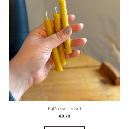
Eglīšu svecīte Nr.3
€0.70