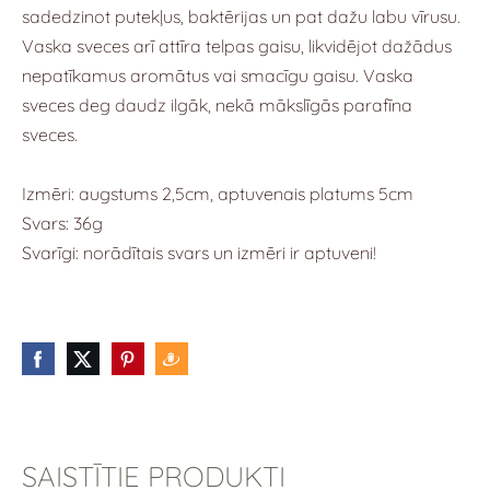
sadedzinot putekļus, baktērijas un pat dažu labu vīrusu.
Vaska sveces arī attīra telpas gaisu, likvidējot dažādus
nepatīkamus aromātus vai smacīgu gaisu. Vaska
sveces deg daudz ilgāk, nekā mākslīgās parafīna
sveces.
Izmēri: augstums 2,5cm, aptuvenais platums 5cm
Svars: 36g
Svarīgi: norādītais svars un izmēri ir aptuveni!
SAISTĪTIE PRODUKTI