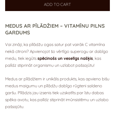
ADD TO CART
MEDUS AR PĪLĀDŽIEM – VITAMĪNU PILNS
GARDUMS
Vai zināji, ka pīlādžu ogas satur pat vairāk C vitamīna
nekā citroni? Apvienojot šo vērtīgo superogu ar dabīgo
medu, tiek iegūts
spēcinošs un veselīgs našķis
, kas
palīdz stiprināt organismu un uzlabot pašsajūtu!
Medus ar pīlādžiem ir unikāls produkts, kas apvieno bišu
medus maigumu un pīlādžu dabīgo rūgteni saldeno
garšu. Pīlādzis jau izsenis tiek uzskatīts par īstu dabas
spēka avotu, kas palīdz stiprināt imūnsistēmu un uzlabo
pašsajūtu.