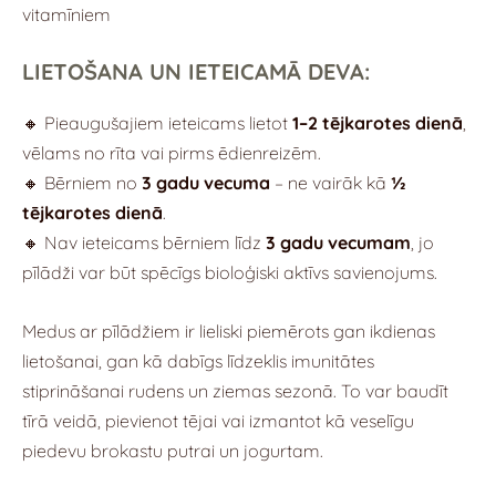
vitamīniem
LIETOŠANA UN IETEICAMĀ DEVA:
🔸 Pieaugušajiem ieteicams lietot
1–2 tējkarotes dienā
,
vēlams no rīta vai pirms ēdienreizēm.
🔸 Bērniem no
3 gadu vecuma
– ne vairāk kā
½
tējkarotes dienā
.
🔸 Nav ieteicams bērniem līdz
3 gadu vecumam
, jo
pīlādži var būt spēcīgs bioloģiski aktīvs savienojums.
Medus ar pīlādžiem ir lieliski piemērots gan ikdienas
lietošanai, gan kā dabīgs līdzeklis imunitātes
stiprināšanai rudens un ziemas sezonā. To var baudīt
tīrā veidā, pievienot tējai vai izmantot kā veselīgu
piedevu brokastu putrai un jogurtam.