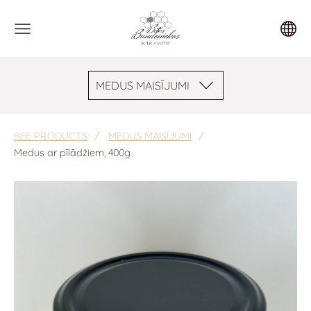
MEDUS MAISĪJUMI
BEE PRODUCTS
MEDUS MAISĪJUMI
Medus ar pīlādžiem, 400g