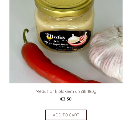
Medus ar ķiplokiem un čili, 180g
€3.50
ADD TO CART