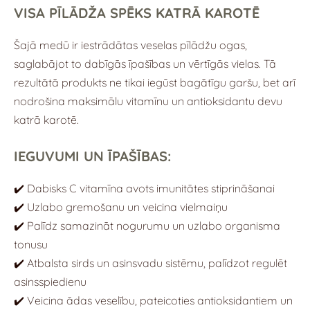
VISA PĪLĀDŽA SPĒKS KATRĀ KAROTĒ
Šajā medū ir iestrādātas veselas pīlādžu ogas,
saglabājot to dabīgās īpašības un vērtīgās vielas. Tā
rezultātā produkts ne tikai iegūst bagātīgu garšu, bet arī
nodrošina maksimālu vitamīnu un antioksidantu devu
katrā karotē.
IEGUVUMI UN ĪPAŠĪBAS:
✔️ Dabisks C vitamīna avots imunitātes stiprināšanai
✔️ Uzlabo gremošanu un veicina vielmaiņu
✔️ Palīdz samazināt nogurumu un uzlabo organisma
tonusu
✔️ Atbalsta sirds un asinsvadu sistēmu, palīdzot regulēt
asinsspiedienu
✔️ Veicina ādas veselību, pateicoties antioksidantiem un