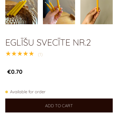
EGLĪŠU SVECĪTE NR.2
★★★★★
(1)
€0.70
Available for order
ADD TO CART