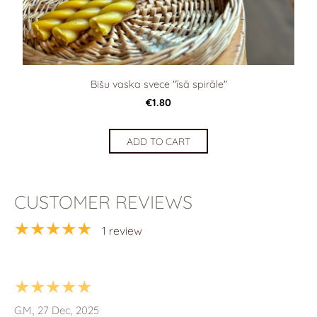
Bišu vaska svece "īsā spirāle"
€1.80
ADD TO CART
CUSTOMER REVIEWS
★★★★★
1 review
★★★★★
G.M., 27 Dec, 2025