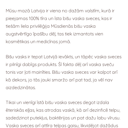
Mūsu mazā Latvija ir viena no dažām valstīm, kurā ir
pieejamas 100% tīra un īsta bišu vaska sveces, kas ir
tiešām liela privilēģija Mūsdienās bišu vaska
augstvērtīgo īpašību dēļ, tas tiek izmantots vien
kosmētikas un medicīnas jomā.
Bišu vasks ir tepat Latvijā ievākts, un tāpēc vaska sveces
ir pilnīgi dabīgs produkts. Šī fakta dēļ arī vaska sveču
tonis var ļoti mainīties. Bišu vaska sveces var kalpot arī
kā dekors, jo tās jauki smaržo arī pat tad, ja vēl nav
aizdedzinātas.
Tikai un vienīgi īstā bišu vaska sveces degot izdala
ēteriskās eļļas, kas atrodas vaskā, kā arī dezinficē telpu,
sadedzinot putekļus, baktērijas un pat dažu labu vīrusu.
Vaska sveces arī attīra telpas gaisu, likvidējot dažādus