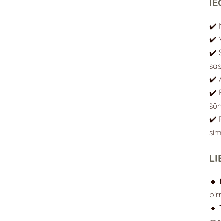
IE
✔️ 
✔️ 
✔️ 
sa
✔️ 
✔️ 
šū
✔️ 
si
LI
🔸
pir
🔸
med