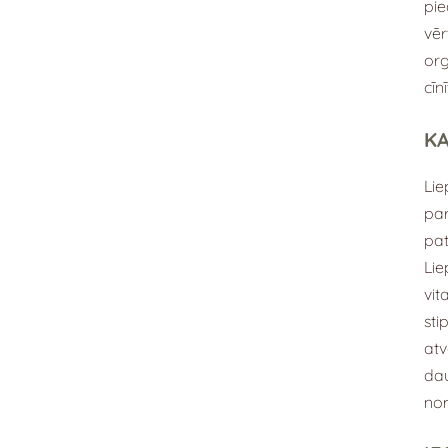
pie
vēr
org
cīn
KA
Lie
par
pat
Lie
vit
sti
atv
dau
nom