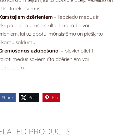
inātu iekaisumus.
Karstajiem dzērieniem
– liepziedu medus ir
lisks papildinājums arī siltai limonādei vai
rieniem, lai uzlabotu imūnsistēmu un piešķirtu
tīkamu saldumu.
Gremošanas uzlabošanai
– pievienojiet 1
karoti medus saviem rīta dzērieniem vai
audaugiem.
Share
Post
Pin
ELATED PRODUCTS