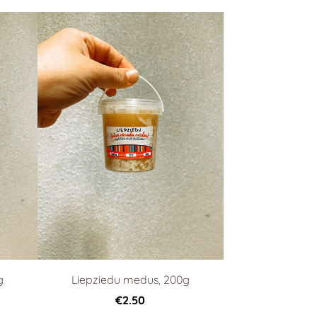
g
Liepziedu medus, 200g
€2.50