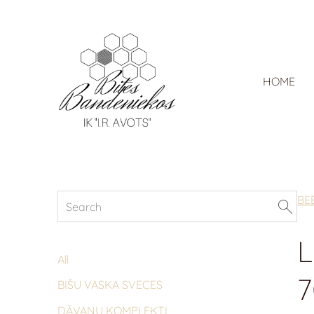
HOME
BE
L
All
BIŠU VASKA SVECES
DĀVANU KOMPLEKTI