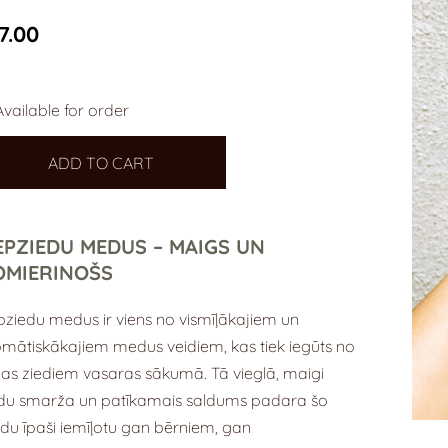
7.00
Available for order
ADD TO CART
EPZIEDU MEDUS – MAIGS UN
OMIERINOŠS
pziedu medus ir viens no vismīļākajiem un
mātiskākajiem medus veidiem, kas tiek iegūts no
pas ziediem vasaras sākumā. Tā vieglā, maigi
edu smarža un patīkamais saldums padara šo
u īpaši iemīļotu gan bērniem, gan