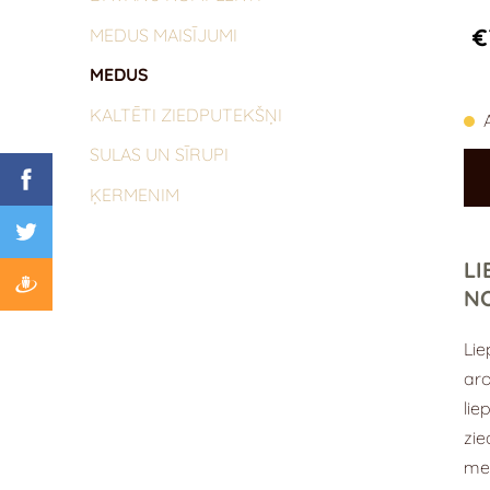
€
MEDUS MAISĪJUMI
MEDUS
KALTĒTI ZIEDPUTEKŠŅI
SULAS UN SĪRUPI
ĶERMENIM
LI
N
Lie
aro
lie
zi
med