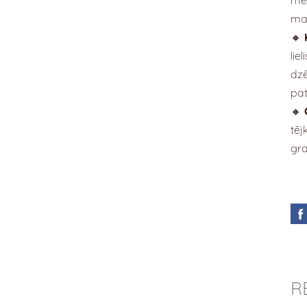
maz
🔸
lie
dzē
pa
🔸
tēj
gr
R