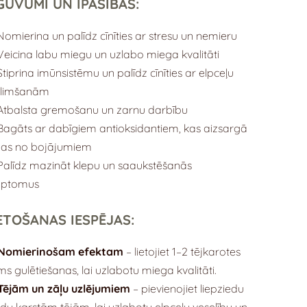
GUVUMI UN ĪPAŠĪBAS:
Nomierina un palīdz cīnīties ar stresu un nemieru
Veicina labu miegu un uzlabo miega kvalitāti
Stiprina imūnsistēmu un palīdz cīnīties ar elpceļu
slimšanām
Atbalsta gremošanu un zarnu darbību
Bagāts ar dabīgiem antioksidantiem, kas aizsargā
nas no bojājumiem
Palīdz mazināt klepu un saaukstēšanās
mptomus
ETOŠANAS IESPĒJAS:
Nomierinošam efektam
– lietojiet 1–2 tējkarotes
ms gulētiešanas, lai uzlabotu miega kvalitāti.
Tējām un zāļu uzlējumiem
– pievienojiet liepziedu
u karstām tējām, lai uzlabotu elpceļu veselību un